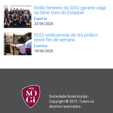
Bolão feminino da SOGI garante vaga
na Série Ouro do Estadual
Esporte
23/06/2026
SOGI sedia provas de tiro prático
neste fim de semana
Eventos
18/06/2026
Sociedade Ginástica Ijuí -
Copyright © 2015. Todos os
direitos reservados.