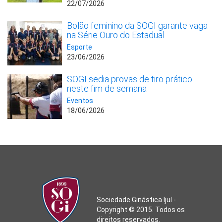
22/07/2026
Bolão feminino da SOGI garante vaga
na Série Ouro do Estadual
Esporte
23/06/2026
SOGI sedia provas de tiro prático
neste fim de semana
Eventos
18/06/2026
Sociedade Ginástica Ijuí -
Copyright © 2015. Todos os
direitos reservados.